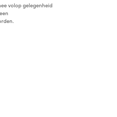
thee volop gelegenheid
 een
orden.