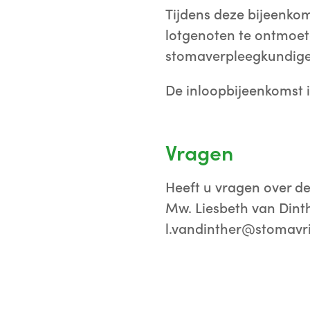
Tijdens deze bijeenkom
lotgenoten te ontmoete
stomaverpleegkundige
De inloopbijeenkomst i
Vragen
Heeft u vragen over d
Mw. Liesbeth van Dint
l.vandinther@stomavrij