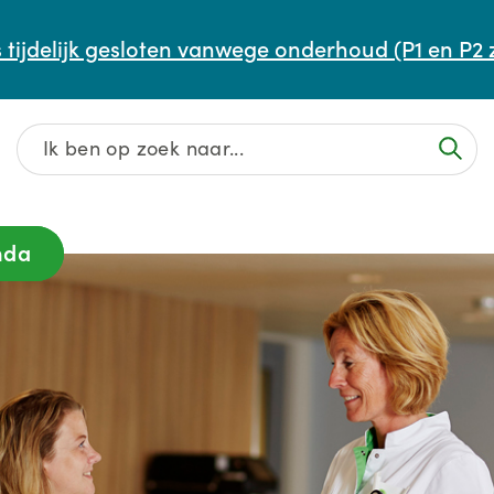
Afspraak maken of aanpassen
 tijdelijk gesloten vanwege onderhoud (P1 en P2 
Wachttijden
Contact
nda