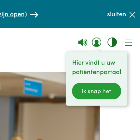
zijn open)
sluiten
Hier vindt u uw
patiëntenportaal
ik snap het