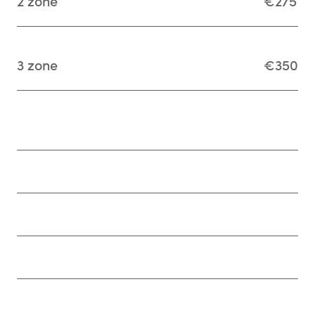
2 zone
€275
3 zone
€350