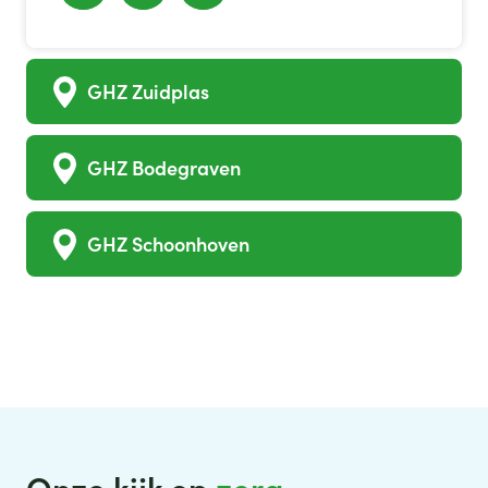
GHZ Zuidplas
GHZ Bodegraven
GHZ Schoonhoven