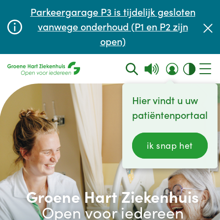
Afspraak maken of aanpassen
Parkeergarage P3 is tijdelijk gesloten
Wachttijden
vanwege onderhoud (P1 en P2 zijn
open)
Contact
Hier vindt u uw
patiëntenportaal
ik snap het
Groene Hart Ziekenhuis
Open voor iedereen