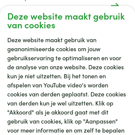
Deel uw compliment, klacht of verbeteridee
Deze website maakt gebruik
met ons
van cookies
Deze website maakt gebruik van
geanonimiseerde cookies om jouw
gebruikservaring te optimaliseren en voor
GHZ
de analyse van onze website. Deze cookies
kun je niet uitzetten. Bij het tonen en
afspelen van YouTube video's worden
cookies van derden geplaatst. Deze cookies
van derden kun je wel uitzetten. Klik op
"Akkoord" als je akkoord gaat met dit
gebruik van cookies, klik op "Aanpassen"
35
We hebben
leuke banen voor je
voor meer informatie en om zelf te bepalen
Kijk op werkenbijghz.nl