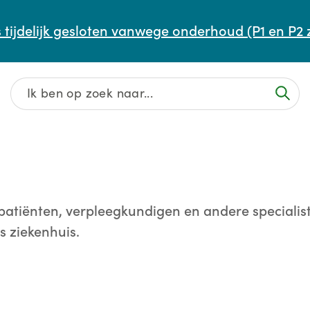
Afspraak maken of aanpassen
 tijdelijk gesloten vanwege onderhoud (P1 en P2 
Wachttijden
Contact
atiënten, verpleegkundigen en andere specialist
s ziekenhuis.