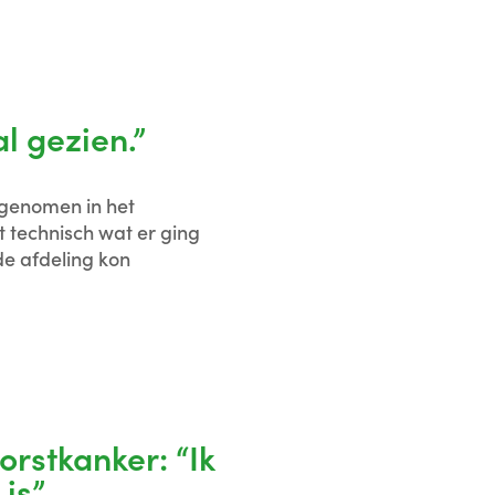
l gezien.”
pgenomen in het
t technisch wat er ging
e afdeling kon
orstkanker: “Ik
 is”