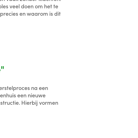
oles veel doen om het te
 precies en waarom is dit
é"
herstelproces na een
kenhuis een nieuwe
structie. Hierbij vormen