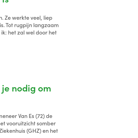
. Ze werkte veel, liep
is. Tot rugpijn langzaam
k: het zal wel door het
b je nodig om
meneer Van Es (72) de
et vooruitzicht somber
t Ziekenhuis (GHZ) en het