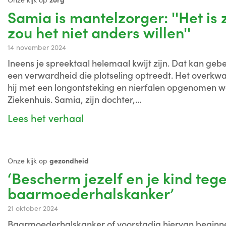
Onze kijk op
zorg
Samia is mantelzorger: ''Het is
zou het niet anders willen''
14 november 2024
Ineens je spreektaal helemaal kwijt zijn. Dat kan gebe
een verwardheid die plotseling optreedt. Het overk
hij met een longontsteking en nierfalen opgenomen w
Ziekenhuis. Samia, zijn dochter,...
Lees het verhaal
Onze kijk op
gezondheid
‘Bescherm jezelf en je kind teg
baarmoederhalskanker’
21 oktober 2024
Baarmoederhalskanker of voorstadia hiervan beginne