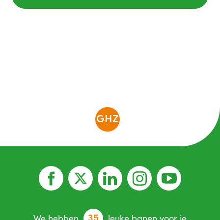
GHZ
35
We hebben
leuke banen voor je