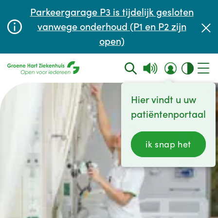
Afspraak maken of aanpassen
Parkeergarage P3 is tijdelijk gesloten
Wachttijden
vanwege onderhoud (P1 en P2 zijn
open)
Contact
Hier vindt u uw
patiëntenportaal
ik snap het