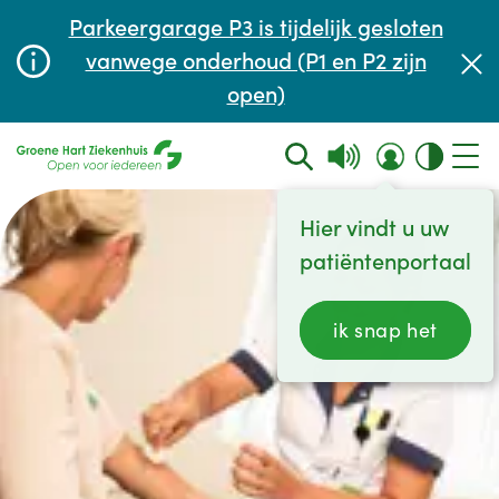
Afspraak maken of aanpassen
Parkeergarage P3 is tijdelijk gesloten
Wachttijden
vanwege onderhoud (P1 en P2 zijn
open)
Contact
Hier vindt u uw
patiëntenportaal
ik snap het