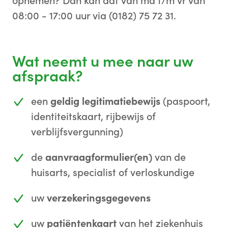
opnemen? Dan kan dat van ma t/m vr van
08:00 - 17:00 uur via (0182) 75 72 31.
Wat neemt u mee naar uw
afspraak?
een
geldig legitimatiebewijs
(paspoort,
identiteitskaart, rijbewijs of
verblijfsvergunning)
de
aanvraagformulier(en)
van de
huisarts, specialist of verloskundige
uw
verzekeringsgegevens
uw
patiëntenkaart
van het ziekenhuis