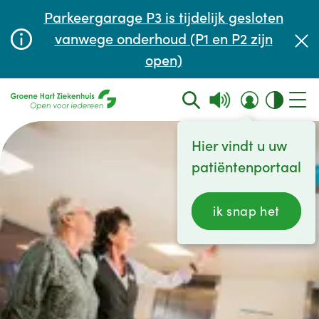
Afspraak maken of aanpassen
Parkeergarage P3 is tijdelijk gesloten
Wachttijden
vanwege onderhoud (P1 en P2 zijn
open)
Contact
Hier vindt u uw
patiëntenportaal
ik snap het