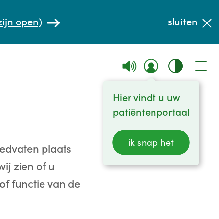
zijn open)
sluiten
Hier vindt u uw
patiëntenportaal
ik snap het
oedvaten plaats
j zien of u
of functie van de