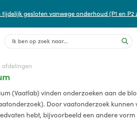
Afspraak maken of aanpassen
 tijdelijk gesloten vanwege onderhoud (P1 en P2 
Wachttijden
Contact
n afdelingen
ium
rium (Vaatlab) vinden onderzoeken aan de bl
aatonderzoek). Door vaatonderzoek kunnen wi
oedvaten hebt, bijvoorbeeld een andere vorm 