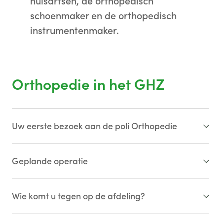
huisartsen, de orthopedisch
schoenmaker en de orthopedisch
instrumentenmaker.
Orthopedie in het GHZ
Uw eerste bezoek aan de poli Orthopedie
Als u voor de eerste keer voor een gesprek
Geplande operatie
en onderzoek komt, wordt u gezien op onze
polikliniek door een orthopedische chirurg
Voor vragen over een geplande operatie
Wie komt u tegen op de afdeling?
of een arts-assistent orthopedie. Een arts-
kunt u contact opnemen met de opname
assistent werkt altijd onder supervisie van