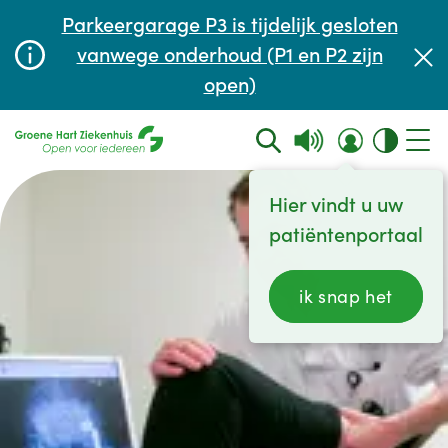
Afspraak maken of aanpassen
Parkeergarage P3 is tijdelijk gesloten
Wachttijden
vanwege onderhoud (P1 en P2 zijn
open)
Contact
Hier vindt u uw
patiëntenportaal
ik snap het