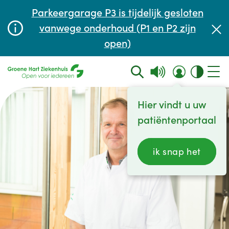
Afspraak maken of aanpassen
Parkeergarage P3 is tijdelijk gesloten
Wachttijden
vanwege onderhoud (P1 en P2 zijn
open)
Contact
Hier vindt u uw
patiëntenportaal
ik snap het