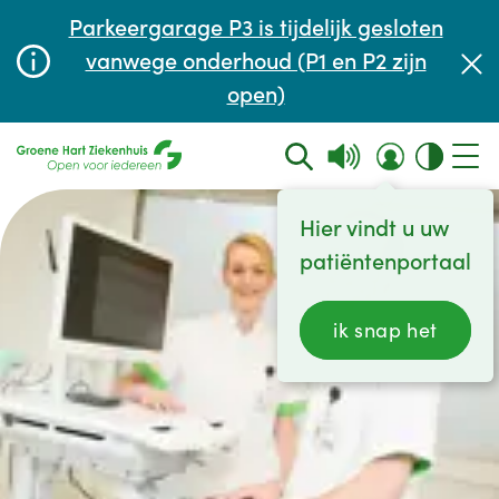
Afspraak maken of aanpassen
Parkeergarage P3 is tijdelijk gesloten
Wachttijden
vanwege onderhoud (P1 en P2 zijn
open)
Contact
Hier vindt u uw
patiëntenportaal
ik snap het