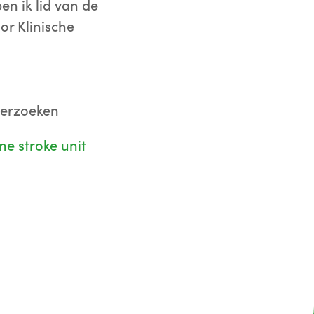
n ik lid van de
or Klinische
derzoeken
e stroke unit