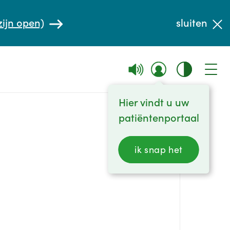
zijn open)
sluiten
Hier vindt u uw
patiëntenportaal
ik snap het