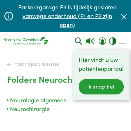
Afspraak maken of aanpassen
Parkeergarage P3 is tijdelijk gesloten
Wachttijden
vanwege onderhoud (P1 en P2 zijn
open)
Contact
Hier vindt u uw
naar specialisme
patiëntenportaal
Folders Neurochirurgie
ik snap het
Neurologie algemeen
Neurochirurgie