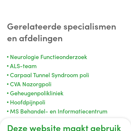
Gerelateerde specialismen
en afdelingen
Neurologie Functieonderzoek
ALS-team
Carpaal Tunnel Syndroom poli
CVA Nazorgpoli
Geheugenpolikliniek
Hoofdpijnpoli
MS Behandel- en Informatiecentrum
Parkinsonpoli
Deze website maakt gebruik
TIA-poli