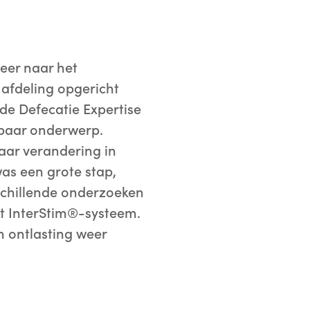
eer naar het
 afdeling opgericht
e Defecatie Expertise
kbaar onderwerp.
aar verandering in
as een grote stap,
rschillende onderzoeken
et InterStim®-systeem.
n ontlasting weer