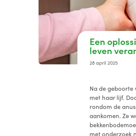
Een oplossi
leven vera
28 april 2025
Na de geboorte v
met haar lijf. D
rondom de anus 
aankomen. Ze we
bekkenbodemoefe
met onderzoek na