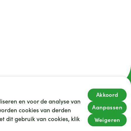
Akkoord
iseren en voor de analyse van
35
We hebben
leuke banen voor je
Aanpassen
s worden cookies van derden
Kijk op werkenbijghz.nl
t dit gebruik van cookies, klik
Weigeren
imer