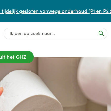
Afspraak maken of aanpassen
 tijdelijk gesloten vanwege onderhoud (P1 en P2 
Wachttijden
Contact
uit het GHZ