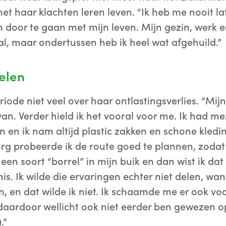
met haar klachten leren leven. “Ik heb me nooit l
oor te gaan met mijn leven. Mijn gezin, werk en
l, maar ondertussen heb ik heel wat afgehuild.”
elen
riode niet veel over haar ontlastingsverlies. “Mij
 van. Verder hield ik het vooral voor me. Ik had 
en en ik nam altijd plastic zakken en schone kledi
org probeerde ik de route goed te plannen, zodat
d een soort “borrel” in mijn buik en dan wist ik da
s. Ik wilde die ervaringen echter niet delen, wan
en, en dat wilde ik niet. Ik schaamde me er ook voo
daardoor wellicht ook niet eerder ben gewezen o
.”