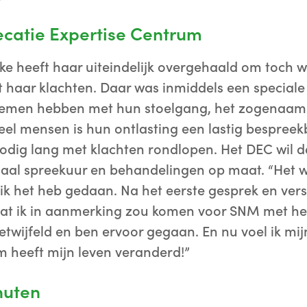
ecatie Expertise Centrum
ke heeft haar uiteindelijk overgehaald om toch w
 haar klachten. Daar was inmiddels een speciale
lemen hebben met hun stoelgang, het zogenaamd
eel mensen is hun ontlasting een lastig bespree
odig lang met klachten rondlopen. Het DEC wil d
aal spreekuur en behandelingen op maat. “Het w
t ik het heb gedaan. Na het eerste gesprek en ve
k dat ik in aanmerking zou komen voor SNM met h
wijfeld en ben ervoor gegaan. En nu voel ik mij
 heeft mijn leven veranderd!”
nuten