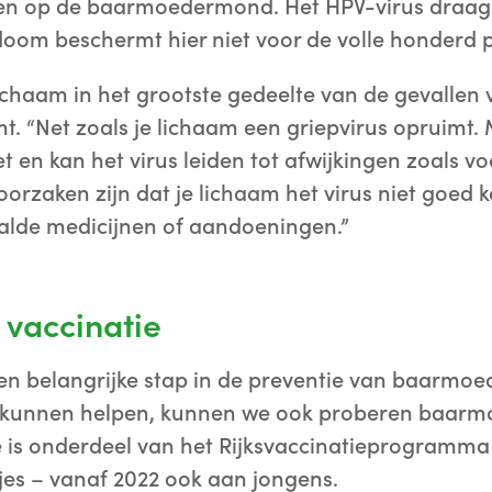
en op de baarmoedermond. Het HPV-virus draag j
doom beschermt hier niet voor de volle honderd 
 lichaam in het grootste gedeelte van de gevallen
mt. “Net zoals je lichaam een griepvirus opruimt. 
t en kan het virus leiden tot afwijkingen zoals v
orzaken zijn dat je lichaam het virus niet goed
alde medicijnen of aandoeningen.”
 vaccinatie
en belangrijke stap in de preventie van baarmoe
it kunnen helpen, kunnen we ook proberen baarmo
e is onderdeel van het Rijksvaccinatieprogramma
s – vanaf 2022 ook aan jongens.