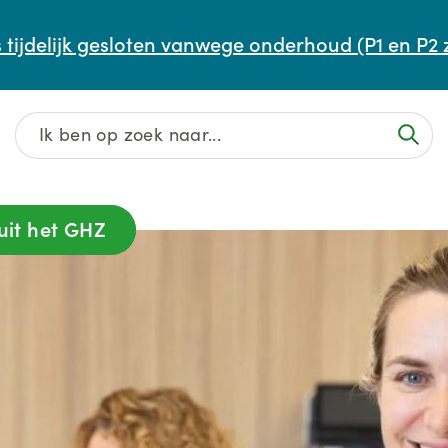
Afspraak maken of aanpassen
 tijdelijk gesloten vanwege onderhoud (P1 en P2 
Wachttijden
Contact
uit het GHZ