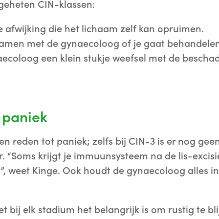
ogeheten CIN-klassen:
hte afwijking die het lichaam zelf kan opruimen.
 samen met de gynaecoloog of je gaat behandelen
aecoloog een klein stukje weefsel met de beschad
 paniek
een reden tot paniek; zelfs bij CIN-3 is er nog ge
“Soms krijgt je immuunsysteem na de lis-excisie
”, weet Kinge. Ook houdt de gynaecoloog alles i
t bij elk stadium het belangrijk is om rustig te b