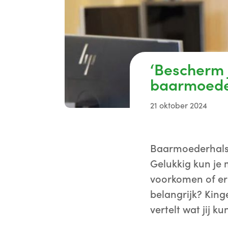
‘Bescherm j
baarmoede
21 oktober 2024
Baarmoederhalsk
Gelukkig kun je 
voorkomen of er 
belangrijk? King
vertelt wat jij k