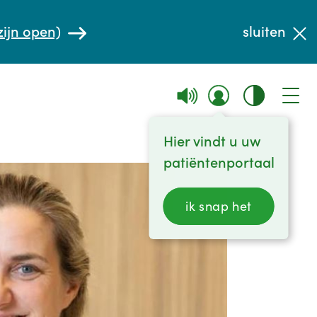
zijn open)
sluiten
Hier vindt u uw
patiëntenportaal
ik snap het