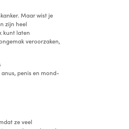
kanker. Maar wist je
n zijn heel
k kunt laten
f ongemak veroorzaken,
s
 anus, penis en mond-
omdat ze veel