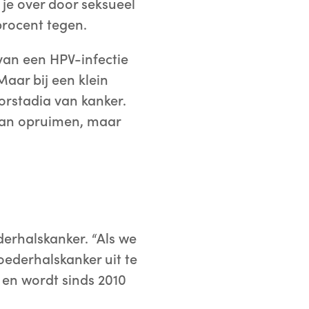
e over door seksueel
procent tegen.
 van een HPV-infectie
Maar bij een klein
oorstadia van kanker.
 kan opruimen, maar
derhalskanker. “Als we
ederhalskanker uit te
 en wordt sinds 2010