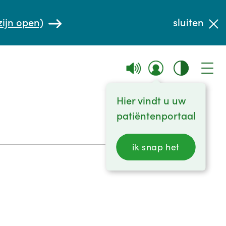
zijn open)
sluiten
Hier vindt u uw
patiëntenportaal
ik snap het