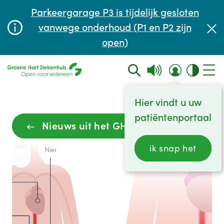
Afspraak maken of aanpassen
Parkeergarage P3 is tijdelijk gesloten
Wachttijden
vanwege onderhoud (P1 en P2 zijn
open)
Contact
Hier vindt u uw
patiëntenportaal
Nieuws uit het GHZ
ik snap het