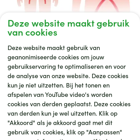
Deze website maakt gebruik
template opmaak social media 2
van cookies
Deze website maakt gebruik van
geanonimiseerde cookies om jouw
gebruikservaring te optimaliseren en voor
GHZ
de analyse van onze website. Deze cookies
kun je niet uitzetten. Bij het tonen en
afspelen van YouTube video's worden
cookies van derden geplaatst. Deze cookies
van derden kun je wel uitzetten. Klik op
"Akkoord" als je akkoord gaat met dit
gebruik van cookies, klik op "Aanpassen"
35
We hebben
leuke banen voor je