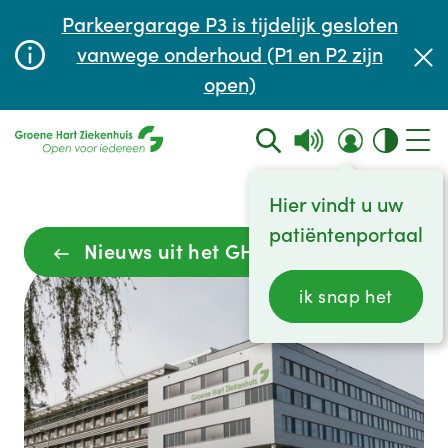
Afspraak maken of aanpassen
Parkeergarage P3 is tijdelijk gesloten
Wachttijden
vanwege onderhoud (P1 en P2 zijn
open)
Contact
Hier vindt u uw
patiëntenportaal
Nieuws uit het GHZ
ik snap het