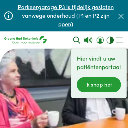
Afspraak maken of aanpassen
Parkeergarage P3 is tijdelijk gesloten
Wachttijden
vanwege onderhoud (P1 en P2 zijn
open)
Contact
Hier vindt u uw
patiëntenportaal
ik snap het