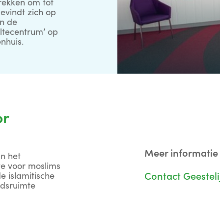
rekken om tot
evindt zich op
en de
iltecentrum’ op
nhuis.
or
Meer informatie
n het
te voor moslims
e islamitische
Contact Geesteli
edsruimte