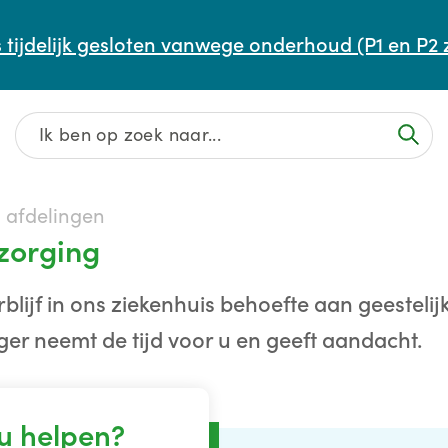
Afspraak maken of aanpassen
 tijdelijk gesloten vanwege onderhoud (P1 en P2 
Wachttijden
Contact
n afdelingen
rzorging
rblijf in ons ziekenhuis behoefte aan geesteli
ger neemt de tijd voor u en geeft aandacht.
u helpen?