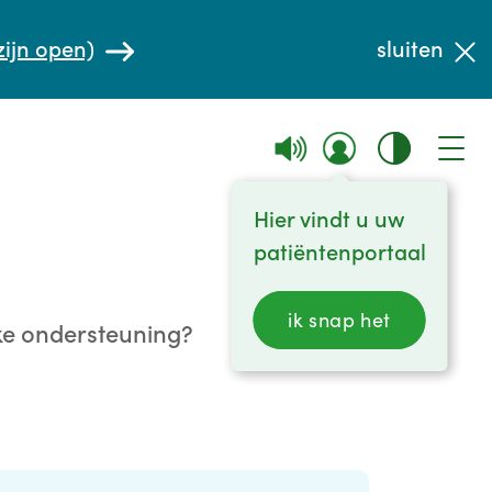
zijn open)
sluiten
Hier vindt u uw
patiëntenportaal
ik snap het
jke ondersteuning?