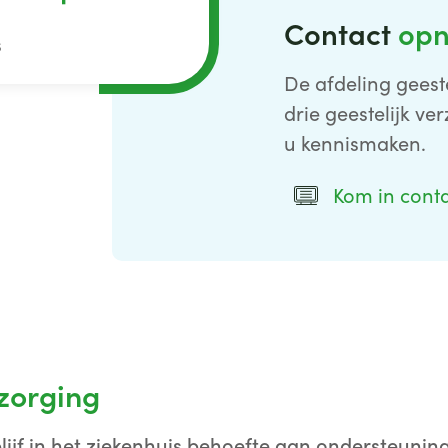
Contact
op
s
De afdeling geeste
drie geestelijk v
u kennismaken.
Kom in cont
rzorging
blijf in het ziekenhuis behoefte aan ondersteuning