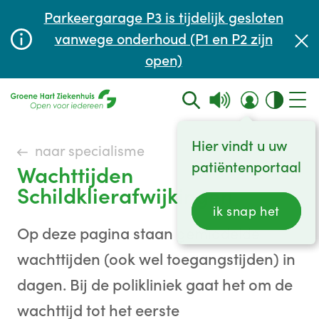
Afspraak maken of aanpassen
Parkeergarage P3 is tijdelijk gesloten
Wachttijden
vanwege onderhoud (P1 en P2 zijn
open)
Contact
Hier vindt u uw
naar specialisme
patiëntenportaal
Wachttijden
Schildklierafwijkingen
ik snap het
Op deze pagina staan gemiddelde
wachttijden (ook wel toegangstijden) in
dagen. Bij de polikliniek gaat het om de
wachttijd tot het eerste