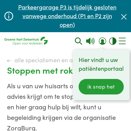
Afspraak maken of aanpassen
Parkeergarage P3 is tijdelijk gesloten
Wachttijden
vanwege onderhoud (P1 en P2 zijn
open)
Contact
Hier vindt u uw
alle specialismen en afdelingen
Stoppen met rokenpoli
patiëntenportaal
Als u van uw huisarts of specialist het
ik snap het
advies krijgt om te stoppen met roken
en hier graag hulp bij wilt, kunt u
begeleiding krijgen via de organisatie
ZorgBurg.