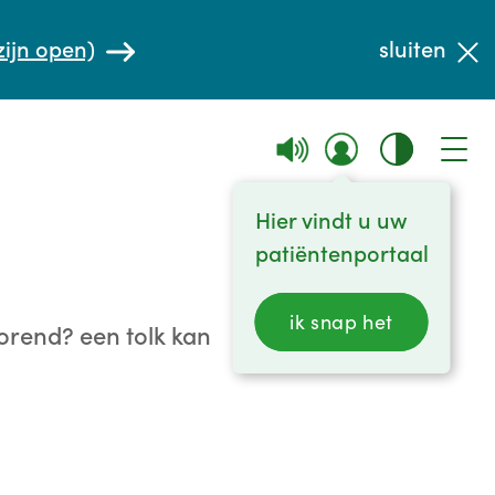
zijn open)
sluiten
Hier vindt u uw
patiëntenportaal
ik snap het
orend? een tolk kan