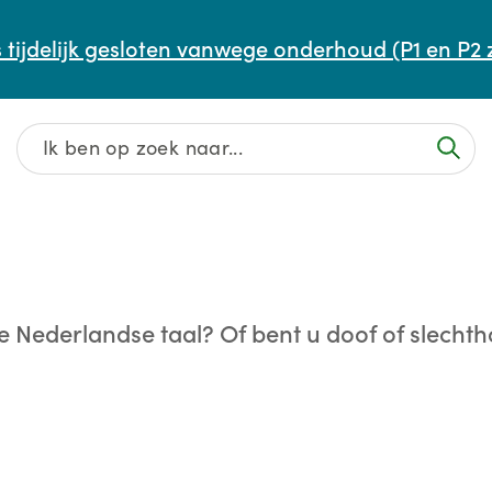
Afspraak maken of aanpassen
 tijdelijk gesloten vanwege onderhoud (P1 en P2 
Wachttijden
Contact
e Nederlandse taal? Of bent u doof of slechth