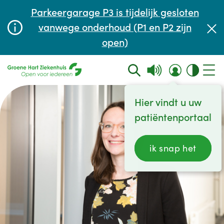
Afspraak maken of aanpassen
Parkeergarage P3 is tijdelijk gesloten
Wachttijden
vanwege onderhoud (P1 en P2 zijn
open)
Contact
Hier vindt u uw
patiëntenportaal
ik snap het