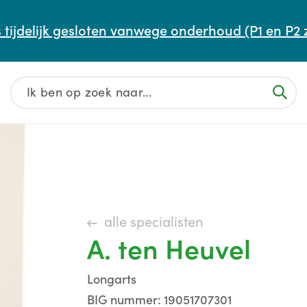
Afspraak maken of aanpassen
 tijdelijk gesloten vanwege onderhoud (P1 en P2 
Wachttijden
Contact
alle specialisten
A. ten Heuvel
Longarts
BIG nummer: 19051707301