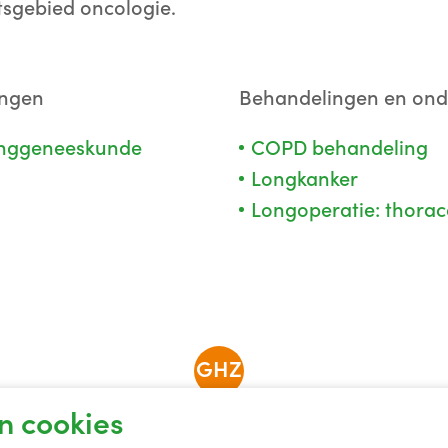
tsgebied oncologie.
ingen
Behandelingen en on
onggeneeskunde
COPD behandeling
Longkanker
Longoperatie: thora
GHZ
n cookies