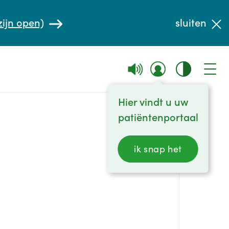
zijn open)
sluiten
Hier vindt u uw
patiëntenportaal
ik snap het