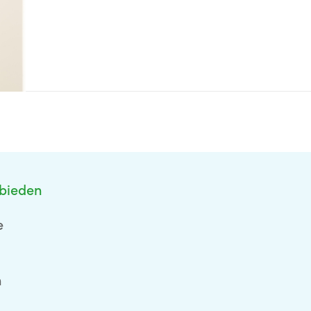
bieden
e
n