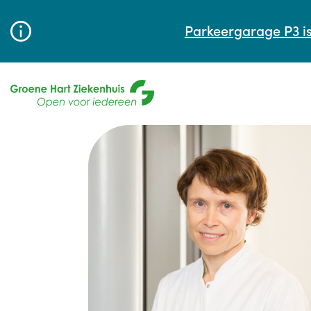
Parkeergarage P3 is