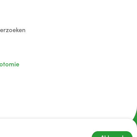
derzoeken
cotomie