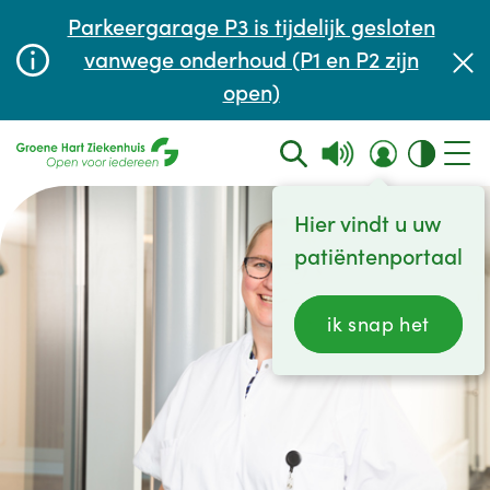
Afspraak maken of aanpassen
Parkeergarage P3 is tijdelijk gesloten
Wachttijden
vanwege onderhoud (P1 en P2 zijn
open)
Contact
Hier vindt u uw
patiëntenportaal
ik snap het