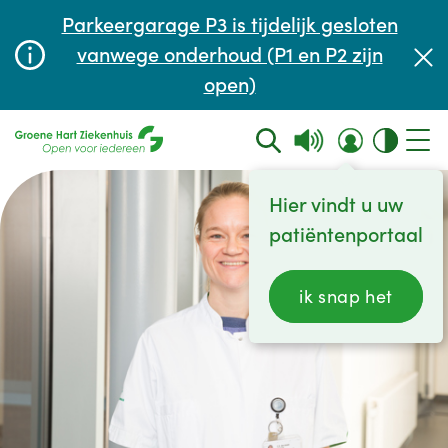
Afspraak maken of aanpassen
Parkeergarage P3 is tijdelijk gesloten
Wachttijden
vanwege onderhoud (P1 en P2 zijn
open)
Contact
Hier vindt u uw
patiëntenportaal
ik snap het