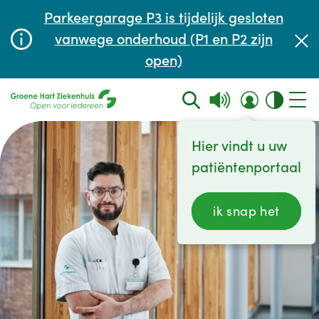
Afspraak maken of aanpassen
Parkeergarage P3 is tijdelijk gesloten
Wachttijden
vanwege onderhoud (P1 en P2 zijn
open)
Contact
Hier vindt u uw
patiëntenportaal
ik snap het