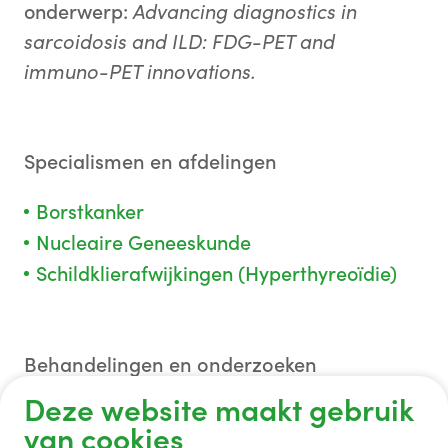
onderwerp:
Advancing diagnostics in
sarcoidosis and ILD: FDG-PET and
immuno-PET innovations.
Specialismen en afdelingen
Borstkanker
Nucleaire Geneeskunde
Schildklierafwijkingen (Hyperthyreoïdie)
Behandelingen en onderzoeken
Deze website maakt gebruik
Therapie met radioactieve stoffen
van cookies