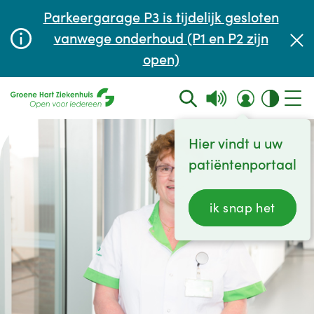
Afspraak maken of aanpassen
Parkeergarage P3 is tijdelijk gesloten
Wachttijden
vanwege onderhoud (P1 en P2 zijn
open)
Contact
Hier vindt u uw
patiëntenportaal
ik snap het