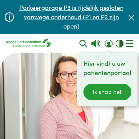
Afspraak maken of aanpassen
Parkeergarage P3 is tijdelijk gesloten
Wachttijden
vanwege onderhoud (P1 en P2 zijn
open)
Contact
Hier vindt u uw
patiëntenportaal
ik snap het