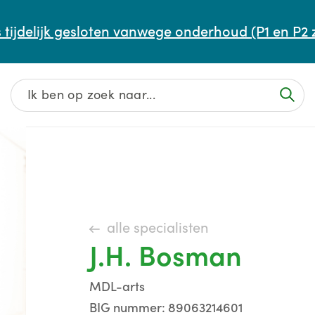
Afspraak maken of aanpassen
 tijdelijk gesloten vanwege onderhoud (P1 en P2 
Wachttijden
Contact
alle specialisten
J.H. Bosman
MDL-arts
BIG nummer: 89063214601