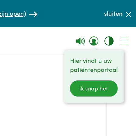
zijn open)
sluiten
Hier vindt u uw
patiëntenportaal
ik snap het