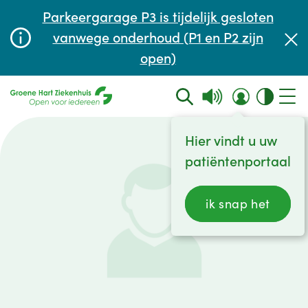
Afspraak maken of aanpassen
Parkeergarage P3 is tijdelijk gesloten
Wachttijden
vanwege onderhoud (P1 en P2 zijn
open)
Contact
Hier vindt u uw
patiëntenportaal
ik snap het