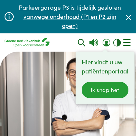
Afspraak maken of aanpassen
Parkeergarage P3 is tijdelijk gesloten
Wachttijden
vanwege onderhoud (P1 en P2 zijn
open)
Contact
Hier vindt u uw
patiëntenportaal
ik snap het