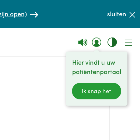
zijn open)
sluiten
Hier vindt u uw
patiëntenportaal
ik snap het