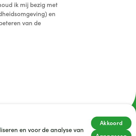
houd ik mij bezig met
ndheidsomgeving) en
rbeteren van de
Akkoord
iseren en voor de analyse van
35
We hebben
leuke banen voor je
Aanpassen