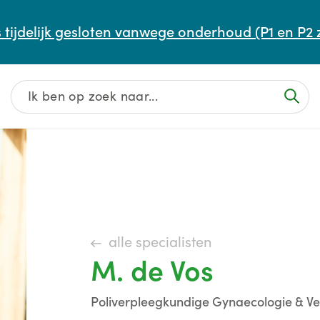
Afspraak maken of aanpassen
 tijdelijk gesloten vanwege onderhoud (P1 en P2 
Wachttijden
Contact
alle specialisten
M. de Vos
Poliverpleegkundige Gynaecologie & V