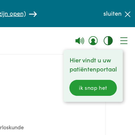
zijn open)
sluiten
Hier vindt u uw
patiëntenportaal
ik snap het
erloskunde