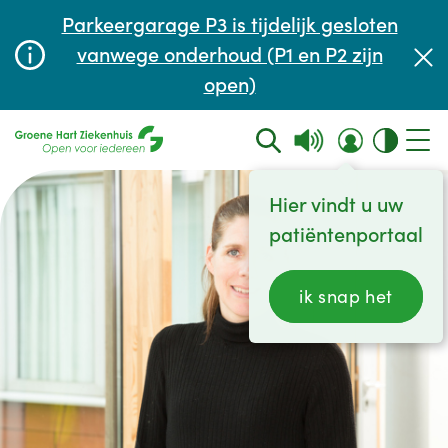
Afspraak maken of aanpassen
Parkeergarage P3 is tijdelijk gesloten
Wachttijden
vanwege onderhoud (P1 en P2 zijn
open)
Contact
Hier vindt u uw
patiëntenportaal
ik snap het