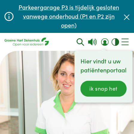
Afspraak maken of aanpassen
Parkeergarage P3 is tijdelijk gesloten
Wachttijden
vanwege onderhoud (P1 en P2 zijn
open)
Contact
Hier vindt u uw
patiëntenportaal
ik snap het