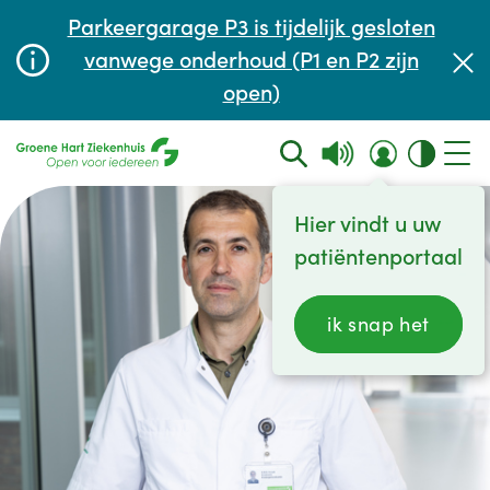
Afspraak maken of aanpassen
Parkeergarage P3 is tijdelijk gesloten
Wachttijden
vanwege onderhoud (P1 en P2 zijn
open)
Contact
Hier vindt u uw
patiëntenportaal
ik snap het