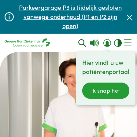
Afspraak maken of aanpassen
Parkeergarage P3 is tijdelijk gesloten
Wachttijden
vanwege onderhoud (P1 en P2 zijn
open)
Contact
Hier vindt u uw
patiëntenportaal
ik snap het