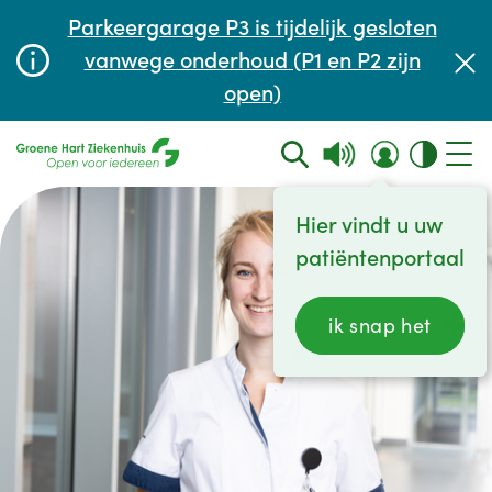
Afspraak maken of aanpassen
Parkeergarage P3 is tijdelijk gesloten
Wachttijden
vanwege onderhoud (P1 en P2 zijn
open)
Contact
Hier vindt u uw
patiëntenportaal
ik snap het