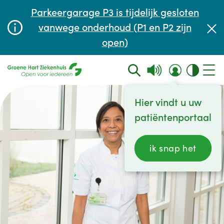
Afspraak maken of aanpassen
Parkeergarage P3 is tijdelijk gesloten
Wachttijden
vanwege onderhoud (P1 en P2 zijn
open)
Contact
Hier vindt u uw
patiëntenportaal
ik snap het