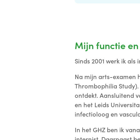
Mijn functie en
Sinds 2001 werk ik als 
Na mijn arts-examen h
Thrombophilia Study).
ontdekt. Aansluitend v
en het Leids Universit
infectioloog en vascul
In het GHZ ben ik vana
internist. Daarnaast b