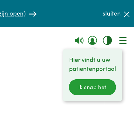
zijn open)
sluiten
Hier vindt u uw
patiëntenportaal
ik snap het