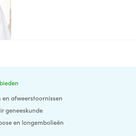
bieden
n en afweerstoornissen
ir geneeskunde
bose en longembolieën