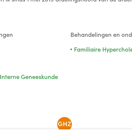
ingen
Behandelingen en on
Familiaire Hyperchol
e
k Interne Geneeskunde
GHZ