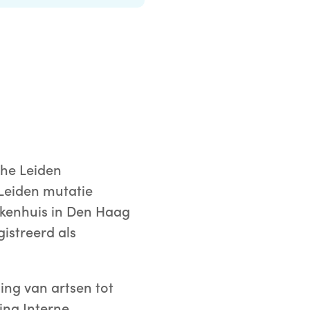
The Leiden
 Leiden mutatie
iekenhuis in Den Haag
istreerd als
ing van artsen tot
ing Interne