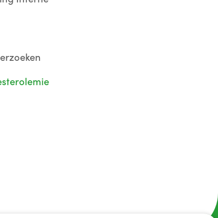
derzoeken
esterolemie