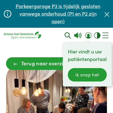
Afspraak maken of aanpassen
Parkeergarage P3 is tijdelijk gesloten
Wachttijden
vanwege onderhoud (P1 en P2 zijn
open)
Contact
Hier vindt u uw
patiëntenportaal
Terug naar overzicht
ik snap het