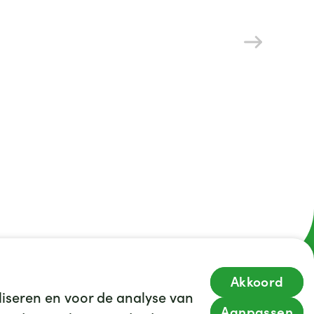
Akkoord
iseren en voor de analyse van
35
We hebben
leuke banen voor je
Aanpassen