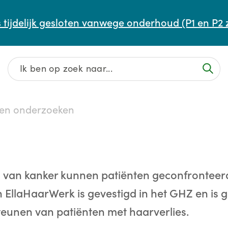
Afspraak maken of aanpassen
 tijdelijk gesloten vanwege onderhoud (P1 en P2 
Wachttijden
Contact
 en onderzoeken
 van kanker kunnen patiënten geconfrontee
 EllaHaarWerk is gevestigd in het GHZ en is g
eunen van patiënten met haarverlies.