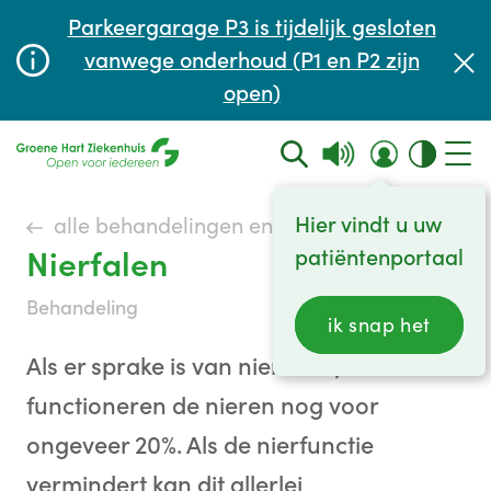
Afspraak maken of aanpassen
Parkeergarage P3 is tijdelijk gesloten
Wachttijden
vanwege onderhoud (P1 en P2 zijn
open)
Contact
Hier vindt u uw
alle behandelingen en onderzoeken
Nierfalen
patiëntenportaal
behandeling
ik snap het
Als er sprake is van nierfalen, dan
functioneren de nieren nog voor
ongeveer 20%. Als de nierfunctie
vermindert kan dit allerlei