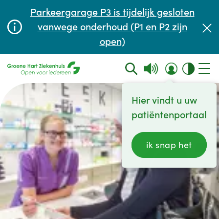
Afspraak maken of aanpassen
Parkeergarage P3 is tijdelijk gesloten
Wachttijden
vanwege onderhoud (P1 en P2 zijn
open)
Contact
Hier vindt u uw
patiëntenportaal
ik snap het