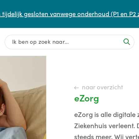
Afspraak maken of aanpassen
 tijdelijk gesloten vanwege onderhoud (P1 en P2 
Wachttijden
Contact
naar overzicht
eZorg
eZorg is alle digital
Ziekenhuis verleent.
steeds meer. Wij vert