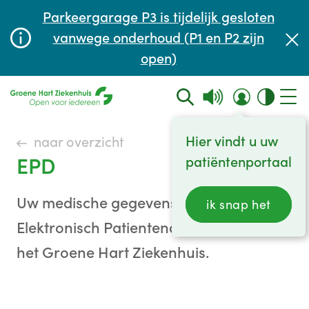
Afspraak maken of aanpassen
Parkeergarage P3 is tijdelijk gesloten
Wachttijden
vanwege onderhoud (P1 en P2 zijn
open)
Contact
Hier vindt u uw
naar overzicht
EPD
patiëntenportaal
Uw medische gegevens staan in een
ik snap het
Elektronisch Patientendossier (EPD) van
het Groene Hart Ziekenhuis.