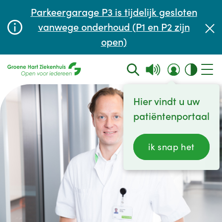
Afspraak maken of aanpassen
Parkeergarage P3 is tijdelijk gesloten
Wachttijden
vanwege onderhoud (P1 en P2 zijn
open)
Contact
Hier vindt u uw
patiëntenportaal
ik snap het